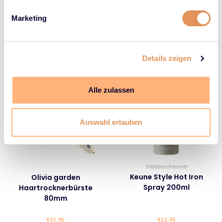
Marketing
€
41.95
€
41.95
Details zeigen
Ausverkauft
Alle zulassen
Auswahl erlauben
Hittebeschermer
Keune Style Hot Iron
Olivia garden
Spray 200ml
Haartrocknerbürste
80mm
€
41.95
€
22.45