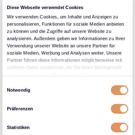
Haartrocknerbürste
Haartrocknerbürste
Diese Webseite verwendet Cookies
35mm
45mm
Wir verwenden Cookies, um Inhalte und Anzeigen zu
personalisieren, Funktionen für soziale Medien anbieten
€
24.95
€
24.95
zu können und die Zugriffe auf unsere Website zu
analysieren. Außerdem geben wir Informationen zu Ihrer
Verwendung unserer Website an unsere Partner für
soziale Medien, Werbung und Analysen weiter. Unsere
Partner führen diese Informationen möglicherweise mit
weiteren Daten zusammen, die Sie ihnen bereitgestellt
haben oder die sie im Rahmen Ihrer Nutzung der Dienste
gesammelt haben.
Einwilligungsauswahl
Notwendig
Präferenzen
Olivia garden
Olivia garden
Haartrocknerbürste
Haartrocknerbürste
Statistiken
55mm
65mm