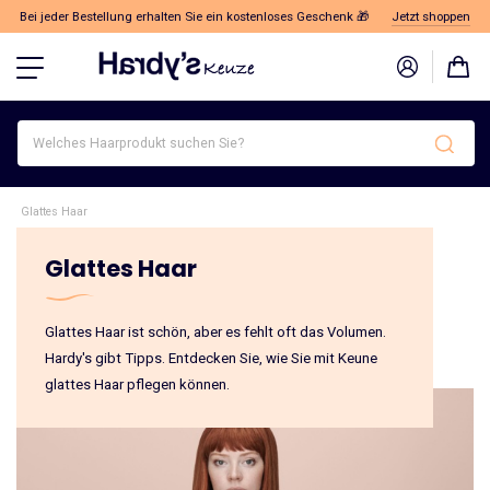
Bei jeder Bestellung erhalten Sie ein kostenloses Geschenk 🎁
Jetzt shoppen
Welches
Haarprodukt
suchen
Sie?
Glattes Haar
Glattes Haar
Glattes Haar ist schön, aber es fehlt oft das Volumen.
Hardy's gibt Tipps. Entdecken Sie, wie Sie mit Keune
glattes Haar pflegen können.