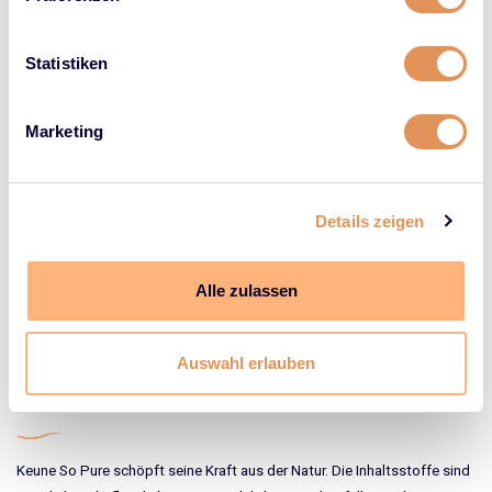
Statistiken
Marketing
Details zeigen
Keune So Pure Restore
Keune So Pure
Moroccan Argan Oil
für trockenes und
Alle zulassen
geschädigtes Haar
Auswahl erlauben
Keune So Pure
Keune So Pure schöpft seine Kraft aus der Natur. Die Inhaltsstoffe sind