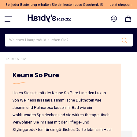
Bei jeder Bestellung erhalten Sie ein kostenloses Geschenk 🎁
Jetzt shoppen
Welches
Haarprodukt
suchen
Sie?
Keune So Pure
Keune So Pure
Holen Sie sich mit der Keune So Pure-Line den Luxus
von Wellness ins Haus. Himmlische Duftnoten wie
Jasmin und Palmarosa lassen Ihr Bad wie ein
wohltuendes Spa riechen und sie wirken therapeutisch.
Verwöhnen Sie Ihr Haar mit den Pflege- und
Stylingprodukten für ein göttliches Dufterlebnis im Haar.