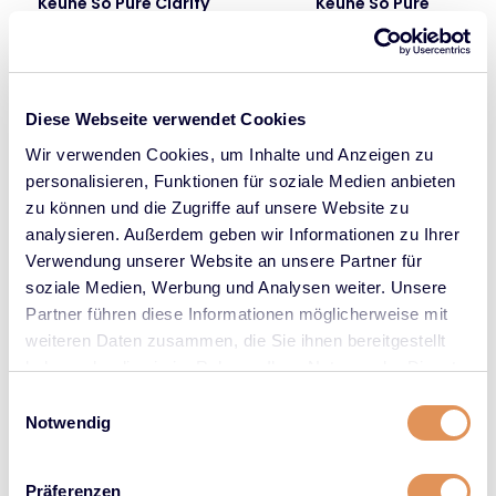
Keune So Pure Clarify
Keune So Pure
Nachfüllbare Flasche
für fettige Kopfhaut
Für shampoo und
conditioner
Diese Webseite verwendet Cookies
Wir verwenden Cookies, um Inhalte und Anzeigen zu
personalisieren, Funktionen für soziale Medien anbieten
zu können und die Zugriffe auf unsere Website zu
analysieren. Außerdem geben wir Informationen zu Ihrer
Verwendung unserer Website an unsere Partner für
soziale Medien, Werbung und Analysen weiter. Unsere
Partner führen diese Informationen möglicherweise mit
weiteren Daten zusammen, die Sie ihnen bereitgestellt
haben oder die sie im Rahmen Ihrer Nutzung der Dienste
Keune So Pure Cool
Keune So Pure Polish
gesammelt haben.
Einwilligungsauswahl
für blondes, graues oder
für krauses Haar
Notwendig
silbernes Haar
Präferenzen