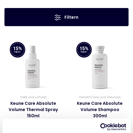
Filtern
15%
15%
Rabatt
Rabatt
Hebt und schützt
Verleiht Fülle und Volumen
Keune Care Absolute
Keune Care Absolute
Volume Thermal Spray
Volume Shampoo
150ml
300ml
€
25.45
Ursprünglicher
€
21.63
Aktueller
€
24.45
Ursprünglicher
€
20.78
Aktueller