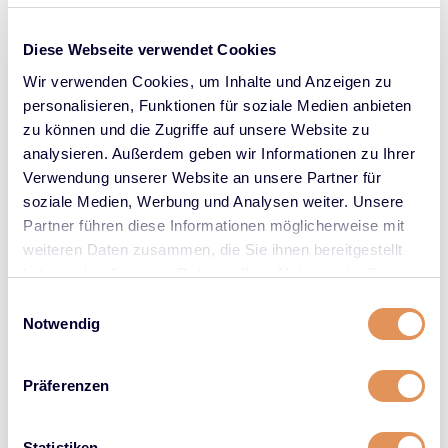
Preis
Preis
Preis
Preis
war:
ist:
war:
ist:
Diese Webseite verwendet Cookies
€25.45
€21.63.
€24.45
€20.78.
Wir verwenden Cookies, um Inhalte und Anzeigen zu
personalisieren, Funktionen für soziale Medien anbieten
15%
15%
zu können und die Zugriffe auf unsere Website zu
Rabatt
Rabatt
analysieren. Außerdem geben wir Informationen zu Ihrer
Verwendung unserer Website an unsere Partner für
soziale Medien, Werbung und Analysen weiter. Unsere
Partner führen diese Informationen möglicherweise mit
weiteren Daten zusammen, die Sie ihnen bereitgestellt
haben oder die sie im Rahmen Ihrer Nutzung der Dienste
Luftiges und volleres Haar
Stärkt und glättet
gesammelt haben.
Einwilligungsauswahl
Keune Care Absolute
Keune Care Absolute
Notwendig
Volume Shampoo
Volume Conditioner
1000ml
250ml
Präferenzen
€
66.95
Ursprünglicher
€
56.91
Aktueller
€
25.45
Ursprünglicher
€
21.63
Aktueller
Preis
Preis
Preis
Preis
war:
ist:
war:
ist:
Statistiken