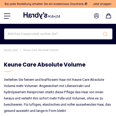
Bei jeder Bestellung erhalten Sie ein kostenloses Geschenk 🎁
Jetzt shoppen
Welches
Haarprodukt
suchen
Sie?
Keune Care
>
Keune Care Absolute Volume
Keune Care Absolute Volume
Verleihen Sie feinem und kraftlosem Haar mit Keune Care Absolute
Volume mehr Volumen. Angereichert mit Lilienextrakt und
hydrolysiertem Reisprotein stärkt diese Pflege das Haar von innen
heraus und verleiht ihm sofort mehr Fülle und Volumen, ohne es zu
beschweren. Für luftiges, elastisches und voller aussehendes Haar, das
gesund aussieht und lange in Form bleibt.