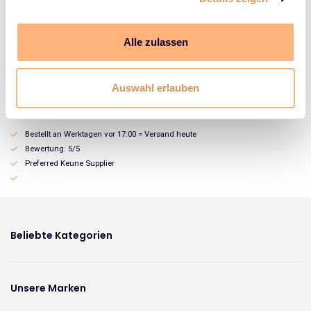
Wie benutzt man? Tragen Sie immer ein Puder auf trockenes Haar auf.
Streuen Sie das Pulver in die Wurzeln, aber verwenden Sie nicht zu viel.
Alle zulassen
Andernfalls haben Sie einen weißen Dunst im Haar. Sie können ein
Volumenpulver nicht ausbürsten. Wenn Sie es also aus Ihren Haaren
entfernen möchten, müssen Sie es waschen.
Auswahl erlauben
Bestellt an Werktagen vor 17:00 = Versand heute
Bewertung: 5/5
Preferred Keune Supplier
Beliebte Kategorien
Unsere Marken