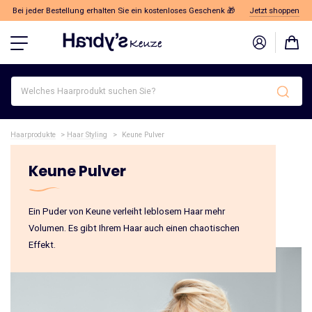
Bei jeder Bestellung erhalten Sie ein kostenloses Geschenk 🎁
Jetzt shoppen
Welches
Haarprodukt
suchen
Sie?
Haarprodukte
>
Haar Styling
>
Keune Pulver
Keune Pulver
Ein Puder von Keune verleiht leblosem Haar mehr
Volumen. Es gibt Ihrem Haar auch einen chaotischen
Effekt.