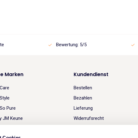
Preis
Preis
Preis
Preis
war:
ist:
war:
ist:
€24.45
€20.78.
€31.95
€27.1
te
Bewertung: 5/5
re Marken
Kundendienst
Care
Bestellen
Style
Bezahlen
So Pure
Lieferung
y JM Keune
Widerrufsrecht
Verschenken Sie ein Shampoo!
t Cookies