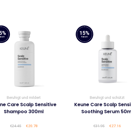
war:
ist:
war:
ist:
€72.95
€62.01.
€25.45
€21.6
5%
15%
abatt
Rabatt
Beruhigt und mildert
Beruhigt und schützt
ne Care Scalp Sensitive
Keune Care Scalp Sensi
Shampoo 300ml
Soothing Serum 50m
€
24.45
Ursprünglicher
€
20.78
Aktueller
€
31.95
Ursprüngli
€
27.16
Aktue