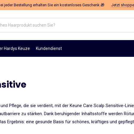
ei jeder Bestellung erhalten Sie ein kostenloses Geschenk 🎁
Jetzt shopp
es
odukt
n
er Hardys Keuze
Kundendienst
sitive
nd Pflege, die sie verdient, mit der Keune Care Scalp Sensitive-Linie
 Hautbarriere zu stärken. Dank beruhigender Inhaltsstoffe werden Röt
as Ergebnis: eine gesunde Basis für schönes, kräftiges und gepflegt