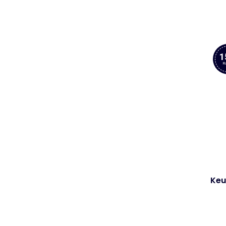
1
R
Keu