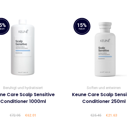
5%
15%
abatt
Rabatt
Beruhigt und hydratisiert
Soften und entwirren
ne Care Scalp Sensitive
Keune Care Scalp Sensi
Conditioner 1000ml
Conditioner 250ml
€
72.95
Ursprünglicher
€
62.01
Aktueller
€
25.45
Ursprüngli
€
21.63
Aktue
Preis
Preis
Preis
Preis