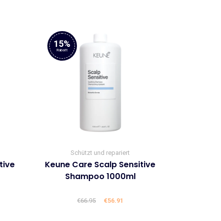
15%
Rabatt
Schützt und repariert
tive
Keune Care Scalp Sensitive
Shampoo 1000ml
cher
ller
€
66.95
Ursprünglicher
€
56.91
Aktueller
Preis
Preis