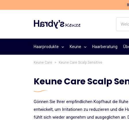
B
Welch
Haarpr
suche
Sie?
Haarprodukte
Keune
Haarberatung
Üb
Keune Care
>
Keune Care Scalp Sensitive
Keune Care Scalp Sen
Gönnen Sie Ihrer empfindlichen Kopfhaut die Ruhe u
entwickelt, um Irritationen zu reduzieren und die
fühlt sich wieder angenehm und ausgeglichen an. D