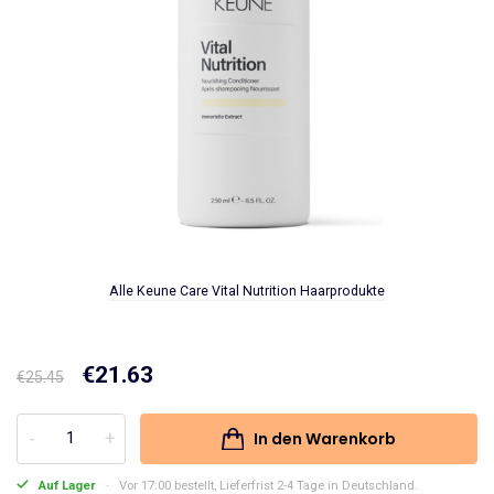
Alle Keune Care Vital Nutrition Haarprodukte
Ursprünglicher
€
21.63
Aktueller
€
25.45
Preis
Preis
In den Warenkorb
Keune
war:
ist:
Care
Auf Lager
Vor 17:00 bestellt, Lieferfrist 2-4 Tage in Deutschland.