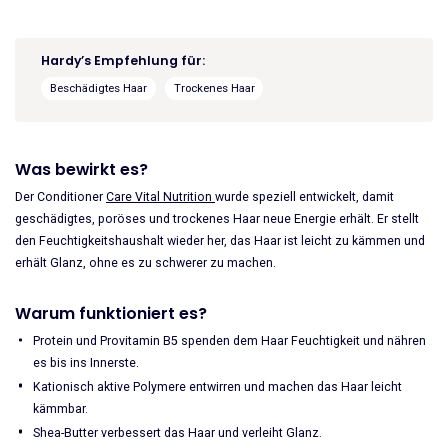
€25.45
€21.63.
Vital
Nutrition
Conditioner
Hardy’s Empfehlung für:
250ml
Beschädigtes Haar
Trockenes Haar
Menge
Was bewirkt es?
Der Conditioner
Care Vital Nutrition
wurde speziell entwickelt, damit
geschädigtes, poröses und trockenes Haar neue Energie erhält. Er stellt
den Feuchtigkeitshaushalt wieder her, das Haar ist leicht zu kämmen und
erhält Glanz, ohne es zu schwerer zu machen.
Warum funktioniert es?
Protein und Provitamin B5 spenden dem Haar Feuchtigkeit und nähren
es bis ins Innerste.
Kationisch aktive Polymere entwirren und machen das Haar leicht
kämmbar.
Shea-Butter verbessert das Haar und verleiht Glanz.