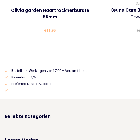
Sc
Keune Care B
Olivia garden Haartrocknerbürste
Tre
55mm
€
41.95
€
Bestellt an Werktagen vor 17:00 = Versand heute
Bewertung: 5/5
Preferred Keune Supplier
Beliebte Kategorien