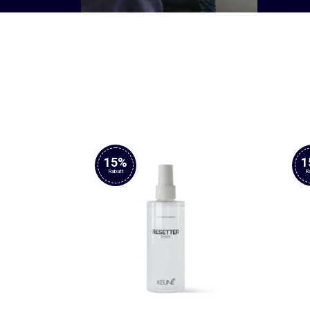
15%
1
Rabatt
R