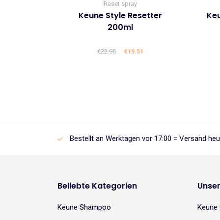
Reset spray
Keune Style Resetter
Keu
200ml
€
22.95
Ursprünglicher
€
19.51
Aktueller
Preis
Preis
war:
ist:
€22.95
€19.51.
Bestellt an Werktagen vor 17:00 = Versand heu
Beliebte Kategorien
Unse
Keune Shampoo
Keune 