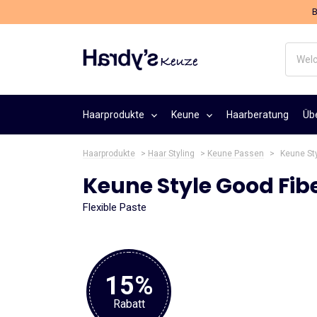
B
Welch
Haarpr
suche
Sie?
Haarprodukte
Keune
Haarberatung
Üb
Haarprodukte
>
Haar Styling
>
Keune Passen
>
Keune St
Keune Style Good Fib
Flexible Paste
15%
Rabatt