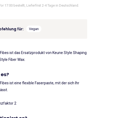
or 17:00 bestellt, Lieferfrist 2-4 Tage in Deutschland.
.95
€19.51.
fehlung für:
Vegan
Fibes ist das Ersatzprodukt von Keune Style Shaping
Style Fiber Wax.
 es?
ibes ist eine flexible Faserpaste, mit der sich Ihr
lässt.
nzfaktor 2