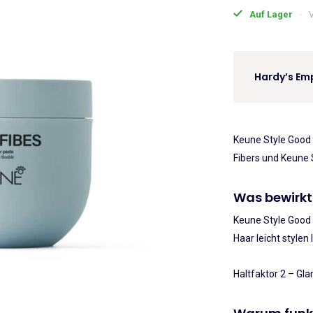
Style
Auf Lager
V
€22
Good
Fibes
100ml
Hardy’s Emp
Menge
Keune Style Good 
Fibers und Keune 
Was bewirkt
Keune Style Good F
Haar leicht stylen 
Haltfaktor 2 – Gla