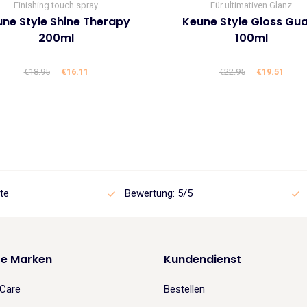
Finishing touch spray
Für ultimativen Glanz
ne Style Shine Therapy
Keune Style Gloss Gu
200ml
100ml
€
18.95
Ursprünglicher
€
16.11
Aktueller
€
22.95
Ursprüngli
€
19.51
Aktue
Preis
Preis
Preis
Preis
war:
ist:
war:
ist:
€18.95
€16.11.
€22.95
€19.5
te
Bewertung: 5/5
re Marken
Kundendienst
Care
Bestellen