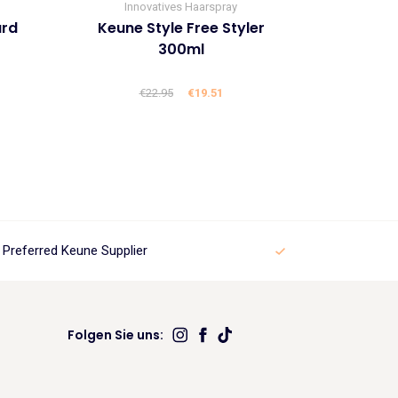
Innovatives Haarspray
ard
Keune Style Free Styler
300ml
cher
ller
€
22.95
Ursprünglicher
€
19.51
Aktueller
Preis
Preis
war:
ist:
1.
€22.95
€19.51.
Preferred Keune Supplier
Folgen Sie uns: