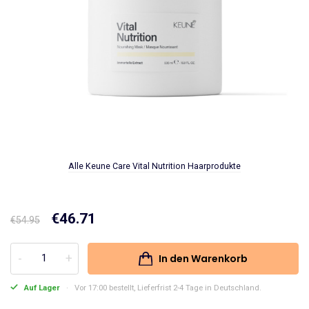
Alle Keune Care Vital Nutrition Haarprodukte
Ursprünglicher
€
46.71
Aktueller
€
54.95
Preis
Preis
In den Warenkorb
Keune
war:
ist:
Care
Auf Lager
Vor 17:00 bestellt, Lieferfrist 2-4 Tage in Deutschland.
€54.95
€46.71.
Vital