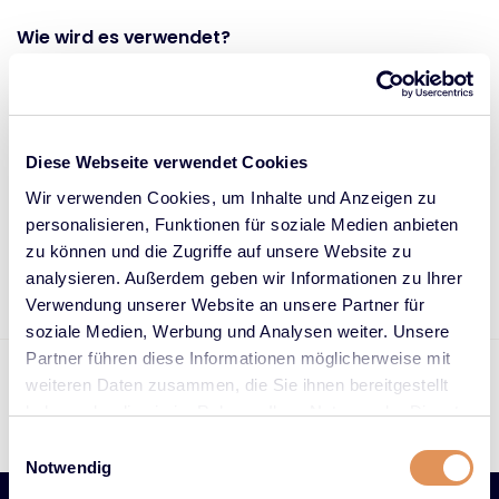
Wie wird es verwendet?
Eine großzügige Menge auf nass gewaschenes, handtuchtrockenes
Haar auftragen.
Das Produkt mit einer Bürste sanft durch das Haar kämmen. Hinten
anfangen und nach vorne arbeiten.
Diese Webseite verwendet Cookies
Dann die Maske sanft durch das Haar massieren.
Wir verwenden Cookies, um Inhalte und Anzeigen zu
Das Produkt 5 bis 10 Minuten lang einziehen lassen, am besten mit
einem warmen Handtuch darüber.
personalisieren, Funktionen für soziale Medien anbieten
Anschließend das Haar gründlich ausspülen.
zu können und die Zugriffe auf unsere Website zu
analysieren. Außerdem geben wir Informationen zu Ihrer
Verwendung unserer Website an unsere Partner für
soziale Medien, Werbung und Analysen weiter. Unsere
Partner führen diese Informationen möglicherweise mit
Bestellt an Werktagen vor 17:00 = Versand heute
weiteren Daten zusammen, die Sie ihnen bereitgestellt
Bewertung: 5/5
haben oder die sie im Rahmen Ihrer Nutzung der Dienste
Preferred Keune Supplier
gesammelt haben.
Einwilligungsauswahl
Notwendig