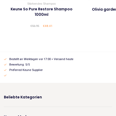
Stärkendes Shampoo
Keune So Pure Restore Shampoo
Olivia gard
1000ml
€
56.95
Ursprünglicher
€
48.41
Aktueller
Preis
Preis
war:
ist:
€56.95
€48.41.
Bestellt an Werktagen vor 17:00 = Versand heute
Bewertung: 5/5
Preferred Keune Supplier
Beliebte Kategorien